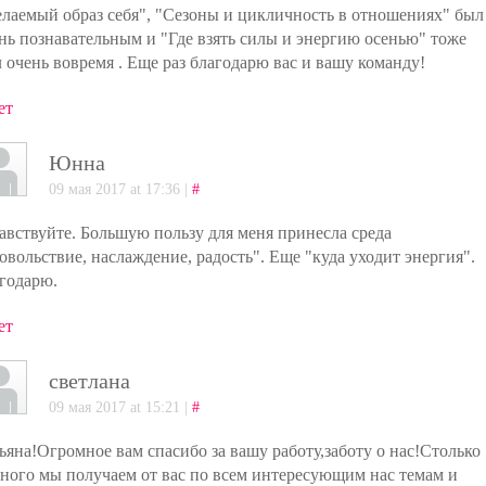
лаемый образ себя", "Сезоны и цикличность в отношениях" был
нь познавательным и "Где взять силы и энергию осенью" тоже
 очень вовремя . Еще раз благодарю вас и вашу команду!
ет
Юнна
09 мая 2017 at 17:36 |
#
авствуйте. Большую пользу для меня принесла среда
овольствие, наслаждение, радость". Еще "куда уходит энергия".
годарю.
ет
светлана
09 мая 2017 at 15:21 |
#
ьяна!Огромное вам спасибо за вашу работу,заботу о нас!Столько
ного мы получаем от вас по всем интересующим нас темам и