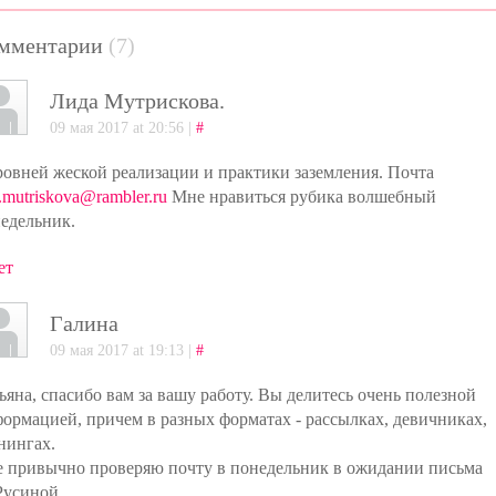
мментарии
(7)
Лида Мутрискова.
09 мая 2017 at 20:56 |
#
ровней жеской реализации и практики заземления. Почта
a.mutriskova@rambler.ru
Мне нравиться рубика волшебный
едельник.
ет
Галина
09 мая 2017 at 19:13 |
#
ьяна, спасибо вам за вашу работу. Вы делитесь очень полезной
ормацией, причем в разных форматах - рассылках, девичниках,
нингах.
 привычно проверяю почту в понедельник в ожидании письма
Русиной.