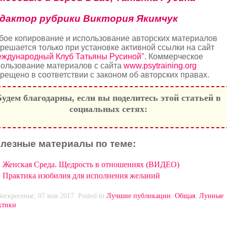
дактор рубрики Виктория Якимчук
бое копирование и использование авторских материалов
решается только при установке активной ссылки на сайт
еждународный Клуб Татьяны Русиной"
. Коммерческое
ользование материалов с сайта
www.psytraining.org
рещено в соответствии с законом об авторских правах
.
Будем благодарны, если вы поделитесь этой статьей в
социальных сетях:
лезные материалы по теме:
Женская Среда. Щедрость в отношениях (ВИДЕО)
Практика изобилия для исполнения желаний
оскресенье, 07 мая 2017. Posted in
Лучшие публикации
,
Общая
,
Лунные
ктики