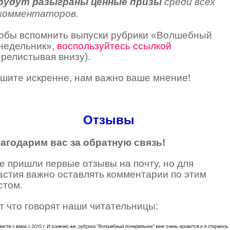
будут разыграны ценные призы
среди всех
комментаторов.
обы вспомнить выпуски рубрики «Волшебный
недельник»,
воспользуйтесь ссылкой
ерелистывая внизу).
шите искренне, нам важно ваше мнение!
Отзывы
агодарим вас
за обратную связь!
е пришли первые отзывы на почту, но для
астия важно оставлять комментарии по этим
стом.
т что говорят наши читательницы: