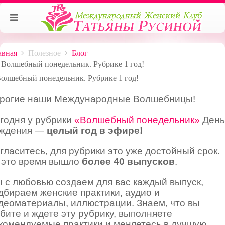
авная
Полезное
Блог
Волшебный понедельник. Рубрике 1 год!
рогие наши Международные Волшебницы!
годня у рубрики
«Волшебный понедельник»
День
ждения —
целый год в эфире!
гласитесь, для рубрики это уже достойный срок.
 это время вышло
более 40 выпусков
.
 с любовью создаем для вас каждый выпуск,
дбираем женские практики, аудио и
деоматериалы, иллюстрации. Знаем, что вы
бите и ждете эту рубрику, выполняете
комендуемые практики и меняетесь в лучшую