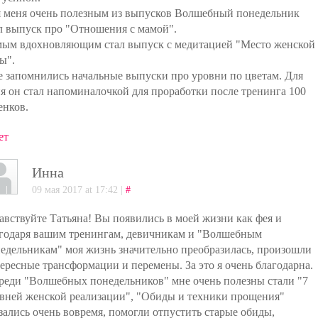
 меня очень полезным из выпусков Волшебный понедельник
л выпуск про "Отношения с мамой".
ым вдохновляющим стал выпуск с медитацией "Место женской
ы".
 запомнились начальные выпуски про уровни по цветам. Для
я он стал напоминалочкой для проработки после тренинга 100
енков.
ет
Инна
09 мая 2017 at 17:42 |
#
авствуйте Татьяна! Вы появились в моей жизни как фея и
годаря вашим тренингам, девичникам и "Волшебным
едельникам" моя жизнь значительно преобразилась, произошли
ересные трансформации и перемены. За это я очень благодарна.
реди "Волшебных понедельников" мне очень полезны стали "7
вней женской реализации", "Обиды и техники прощения"
зались очень вовремя, помогли отпустить старые обиды,