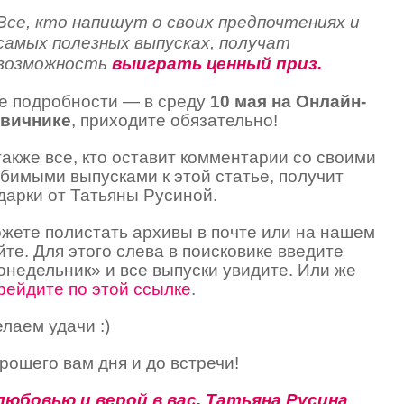
Все, кто напишут о своих предпочтениях и
самых полезных выпусках, получат
возможность
выиграть ценный приз.
е подробности — в среду
10 мая на Онлайн-
вичнике
, приходите обязательно!
также все, кто оставит комментарии со своими
бимыми выпусками к этой статье, получит
дарки от Татьяны Русиной.
жете полистать архивы в почте или на нашем
йте. Для этого слева в поисковике введите
онедельник» и все выпуски увидите. Или же
рейдите по этой ссылке
.
лаем удачи :)
рошего вам дня и до встречи!
любовью и верой в вас, Татьяна Русина