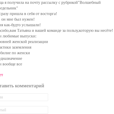
да я получила на почту рассылку с рубрикой"Волшебный
едельник"
сразу пришла в себя от восторга!
 он мне был нужен!
я как-будто услышали!
сибо,вам Татьяна и вашей команде за пользу,которую вы несёте!
и любимые выпуски:
ровней женской реализации
ктики заземления
билие по женски
дназначение
и вообще все
ет
тавить комментарий