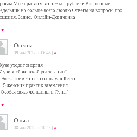
росам.Мне нравятся все темы в рубрике Волшебный
едельник,но больше всего люблю Ответы на вопросы про
ошения. Запись Онлайн-Девичника
ет
Оксана
09 мая 2017 at 06:48 |
#
"Куда уходит энергия"
"7 уровней женской реализации"
" Эксклюзив Что сказал шаман Кетут"
" 15 женских практик заземления"
" Особая связь женщины и Луны"
ет
Ольга
08 мая 2017 at 10:45 |
#