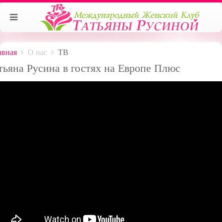
авная
О нас
ТВ
тьяна Русина в гостях на Европе Плюс