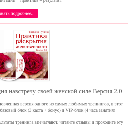
итации + практика = результат!
знать подробнее...
дня навстречу своей женской силе Версия 2.0
овленная версия одного из самых любимых тренингов, в этот
 базовый блок (3 каста + бонус) и VIP-блок (4 часа занятия)
ультаты тренинга впечатляют, читайте отзывы и проходите эту