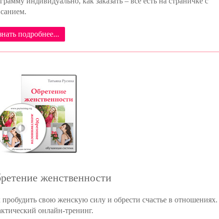
грамму индивидуально, как заказать – все есть на страничке с
санием.
знать подробнее...
ретение женственности
 пробудить свою женскую силу и обрести счастье в отношениях.
ктический онлайн-тренинг.