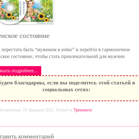
нское состояние
 перестать быть “мужиком в юбке” и перейти в гармоничное
ское состояние, чтобы стать привлекательной для мужчин
знать подробнее...
Будем благодарны, если вы поделитесь этой статьей в
социальных сетях:
оскресенье, 01 февраля 2015. Posted in
Тренинги
тавить комментарий