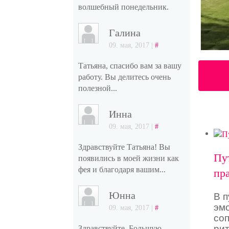
волшебный понедельник.
Галина
09. мая, 2017 |
#
Татьяна, спасибо вам за вашу
работу. Вы делитесь очень
полезной...
Инна
09. мая, 2017 |
#
Здравствуйте Татьяна! Вы
Пу
появились в моей жизни как
фея и благодаря вашим...
пр
Юнна
В п
эмо
09. мая, 2017 |
#
соп
ри
Здравствуйте. Большую