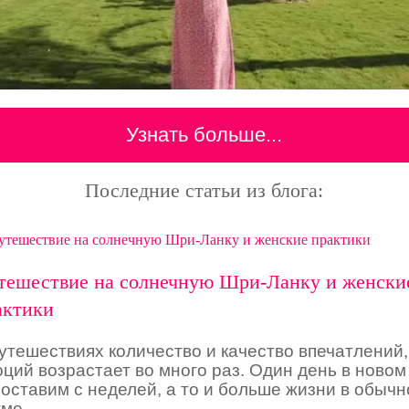
Узнать больше...
Последние статьи из блога:
тешествие на солнечную Шри-Ланку и женски
актики
утешествиях количество и качество впечатлений,
ций возрастает во много раз. Один день в новом
оставим с неделей, а то и больше жизни в обыч
тме.