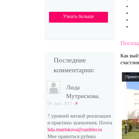
Узнать больше
Посеща
Как вый
Последние
счастли
комментарии:
Лида
Мутрискова.
09. мая, 2017 |
#
7 уровней жеской реализации
и практики заземления. Почта
lida.mutriskova@rambler.ru
Мне нравиться рубика