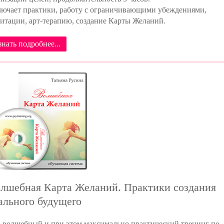
ючает практики, работу с ограничивающими убеждениями,
итации, арт-терапию, создание Карты Желаний.
знать подробнее...
лшебная Карта Желаний. Практики создания
ального будущего
 волшебный и при этом максимально практический тренинг по