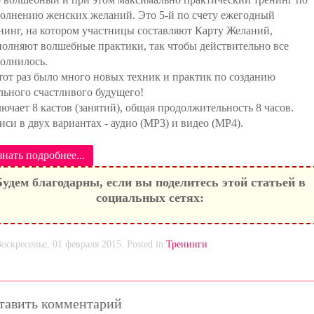
олнению женских желаний. Это 5-й по счету ежегодный
нинг, на котором участницы составляют Карту Желаний,
олняют волшебные практики, так чтобы действительно все
олнилось.
тот раз было много новых техник и практик по созданию
льного счастливого будущего!
ючает 8 кастов (занятий), общая продолжительность 8 часов.
иси в двух вариантах - аудио (MP3) и видео (MP4).
знать подробнее...
Будем благодарны, если вы поделитесь этой статьей в
социальных сетях:
оскресенье, 01 февраля 2015. Posted in
Тренинги
тавить комментарий