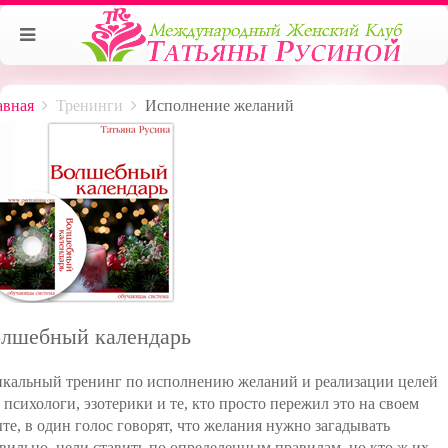
авная
Тренинги
Исполнение желаний
лшебный календарь
кальный тренинг по исполнению желаний и реализации целей
 психологи, эзотерики и те, кто просто пережил это на своем
те, в один голос говорят, что желания нужно загадывать
вильно, цели ставить по определенным правилам, но кто ж их