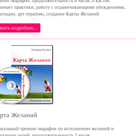
нинг-марафон, продолжительность 6 часов, 8 кастов.
ючает практики, работу с ограничивающими убеждениями,
итации, арт-терапию, создание Карты Желаний
знать подробнее...
рта Желаний
кальный тренинг-марафон по исполнению желаний и
лизации целей, продолжительность 5 часов.