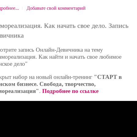
робнее...
Добавьте свой комментарий
мореализация. Как начать свое дело. Запись
вичника
отрите запись Онлайн-Девичника на тему
амореализация. Как найти и начать свое любимое
нское дело"
крыт набор на новый онлайн-тренинг
"СТАРТ в
нском бизнесе. Свобода, творчество,
мореализация"
.
Подробнее по ссылке