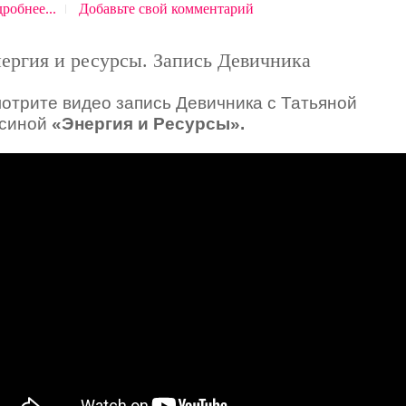
робнее...
Добавьте свой комментарий
ергия и ресурсы. Запись Девичника
отрите видео запись Девичника с Татьяной
синой
«Энергия и Ресурсы».