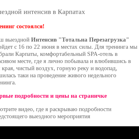
ездной интенсив в Карпатах
енинг состоялся!
ш выездной
Интенсив "Тотальна Перезагрузка"
ойдет с 16 по 22 июня в местах силы. Для тренинга мы
брали Карпаты, комфортабельный SPA-отель в
асивом месте, где я лично побывала и влюбившись в
и края, чистый воздух, горную реку и водопад,
шилась таки на проведение живого недельного
енинга.
рвые подробности и цены на страничке
отрите видео, где я раскрываю подробности
едстоящего выездного мероприятия