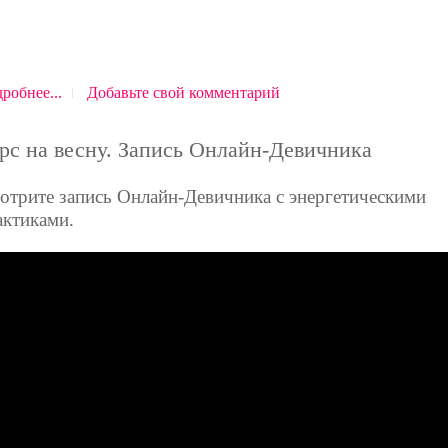
робнее...
Добавьте свой комментарий
рс на весну. Запись Онлайн-Девичника
отрите запись Онлайн-Девичника с энергетическими
актиками.