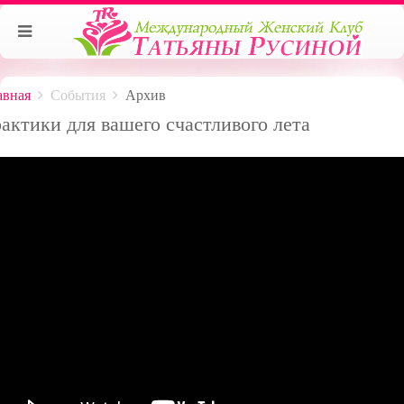
авная
События
Архив
актики для вашего счастливого лета