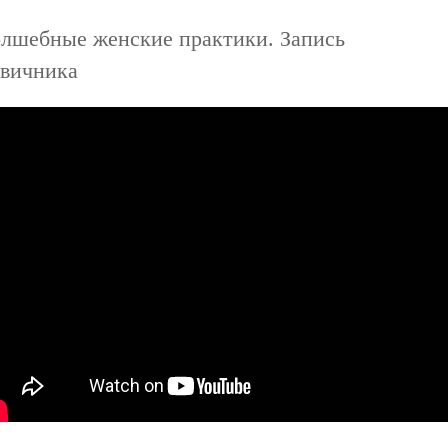
лшебные женские практики. Запись
вичника