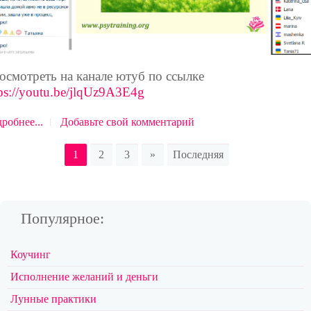
осмотреть на канале ютуб по ссылке
ps://youtu.be/jlqUz9A3E4g
робнее...
Добавьте свой комментарий
1
2
3
»
Последняя
Популярное:
Коучинг
Исполнение желаний и деньги
Лунные практики