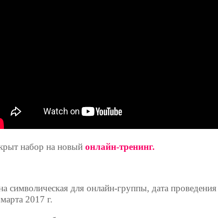
крыт набор на новый
онлайн-тренинг.
на символическая для онлайн-группы, дата проведения
 марта 2017 г.