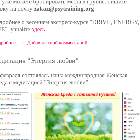
 уже можете бронировать места в группе, пишите
явку на почту
zakaz@psytraining.org
дробнее о весеннем экспресс-курсе "DRIVE, ENERGY,
FE" узнай
те
здесь
робнее...
Добавьте свой комментарий
дитация "Энергия любви"
 февраля состоялась наша международная Женская
еда с медитацией "Энергия любви".