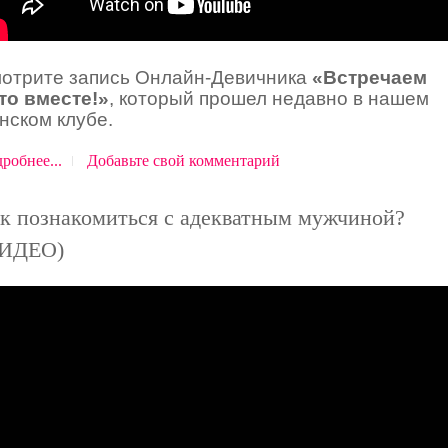
отрите запись Онлайн-Девичника
«Встречаем
то вместе!»
, который прошел недавно в нашем
нском клубе.
робнее...
Добавьте свой комментарий
к познакомиться с адекватным мужчиной?
ВИДЕО)