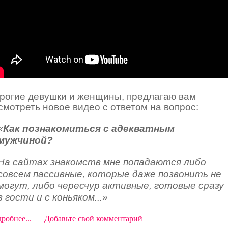
рогие девушки и женщины, предлагаю вам
смотреть новое видео с ответом на вопрос:
«
Как познакомиться с адекватным
мужчиной?
На сайтах знакомств мне попадаются либо
совсем пассивные, которые даже позвонить не
могут, либо чересчур активные, готовые сразу
в гости и с коньяком...»
робнее...
Добавьте свой комментарий