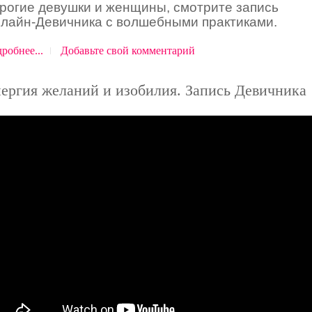
рогие девушки и женщины, смотрите запись
лайн-Девичника с волшебными практиками.
робнее...
Добавьте свой комментарий
ергия желаний и изобилия. Запись Девичника