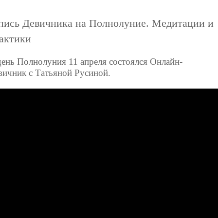
пись Девичника на Полнолуние. Медитации и
актики
день Полнолуния 11 апреля состоялся Онлайн-
вичник с Татьяной Русиной.