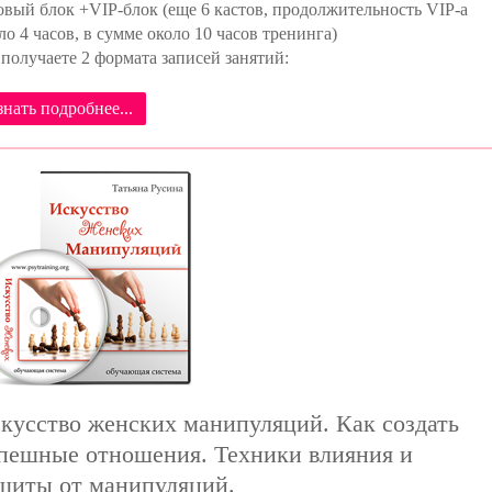
овый блок +VIP-блок (еще 6 кастов, продолжительность VIP-а
ло 4 часов, в сумме около 10 часов тренинга)
получаете 2 формата записей занятий:
знать подробнее...
кусство женских манипуляций. Как создать
пешные отношения. Техники влияния и
щиты от манипуляций.