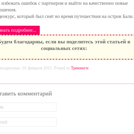
 избежать ошибок с партнером и выйти на качественно новые
ошения.
еокурс, который был снят во время путешествия на остров Бали.
знать подробнее...
Будем благодарны, если вы поделитесь этой статьей в
социальных сетях:
оскресенье, 01 февраля 2015. Posted in
Тренинги
тавить комментарий