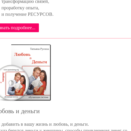
трансформацию связей,
проработку опыта,
и получение РЕСУРСОВ.
знать подробнее...
бовь и деньги
 добавить в вашу жизнь и любовь, и деньги.
уда берутся деньги у женщины, способы привлечения денег со