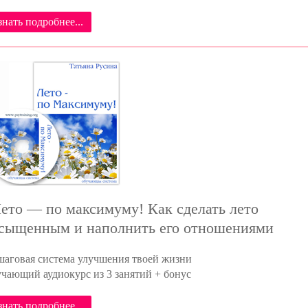
знать подробнее...
Лето — по максимуму! Как сделать лето
сыщенным и наполнить его отношениями
аговая система улучшения твоей жизни
чающий аудиокурс из 3 занятий + бонус
знать подробнее...