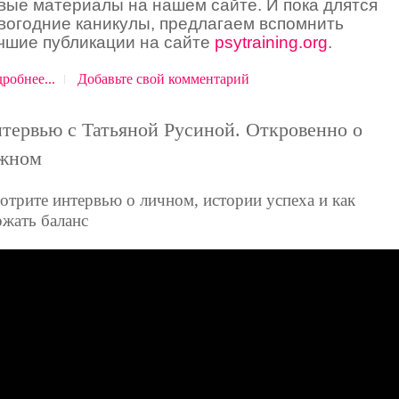
вые материалы на нашем сайте. И пока длятся
вогодние каникулы, предлагаем вспомнить
чшие публикации на сайте
psytraining.org
.
робнее...
Добавьте свой комментарий
тервью с Татьяной Русиной. Откровенно о
жном
отрите интервью о личном, истории успеха и как
ржать баланс