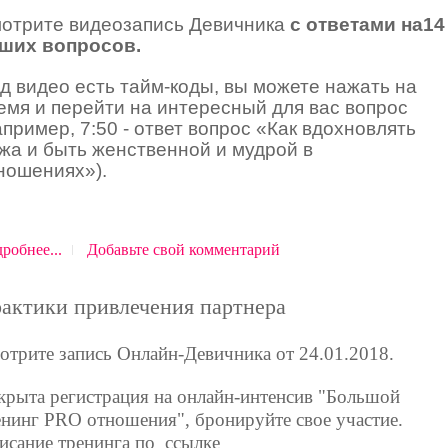
отрите видеозапись Девичника
с ответами на
14
ших вопросов.
д видео есть тайм-коды, вы можете нажать на
емя и перейти на интересный для вас вопрос
апример, 7:50 - ответ вопрос «Как вдохновлять
жа и быть женственной и мудрой в
ношениях»).
робнее...
Добавьте свой комментарий
актики привлечения партнера
отрите запись Онлайн-Девичника
от 24.01.2018.
крыта регистрация на онлайн-интенсив "Большой
енинг PRO отношения", бронируйте свое участие.
исание тренинга по ссылке