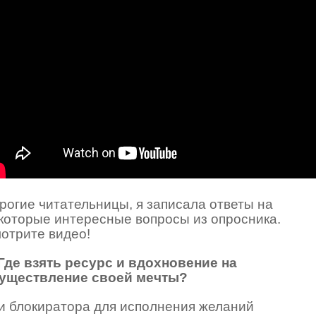
рогие читательницы, я записала ответы на
которые интересные вопросы из опросника.
отрите видео!
 Где взять ресурс и вдохновение на
уществление своей мечты?
и блокиратора для исполнения желаний