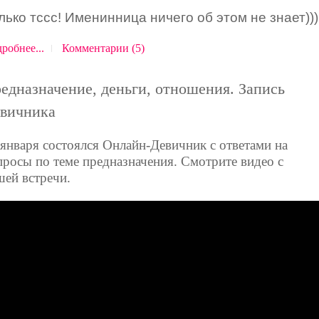
лько тссс! Именинница ничего об этом не знает)))
робнее...
Комментарии (5)
едназначение, деньги, отношения. Запись
вичника
 января состоялся Онлайн-Девичник с ответами на
просы по теме предназначения. Смотрите видео с
шей встречи.