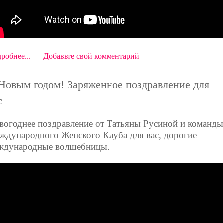
робнее...
Добавьте свой комментарий
Новым годом! Заряженное поздравление для
с
вогоднее поздравление от Татьяны Русиной и команды
ждународного Женского Клуба для вас, дорогие
ждународные волшебницы.