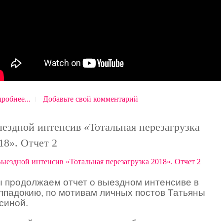
робнее...
Добавьте свой комментарий
ездной интенсив «Тотальная перезагрузка
18». Отчет 2
 продолжаем отчет о выездном интенсиве в
ппадокию, по мотивам личных постов Татьяны
синой.