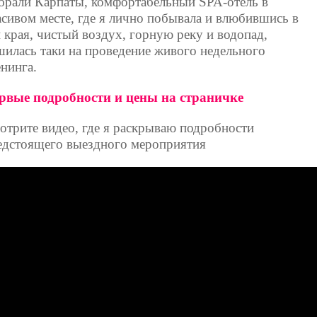
брали Карпаты, комфортабельный SPA-отель в
асивом месте, где я лично побывала и влюбившись в
и края, чистый воздух, горную реку и водопад,
шилась таки на проведение живого недельного
енинга.
рвые подробности и цены на страничке
отрите видео, где я раскрываю подробности
едстоящего выездного мероприятия