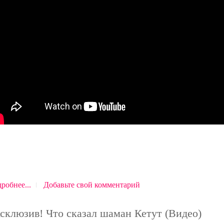
робнее...
Добавьте свой комментарий
склюзив! Что сказал шаман Кетут (Видео)