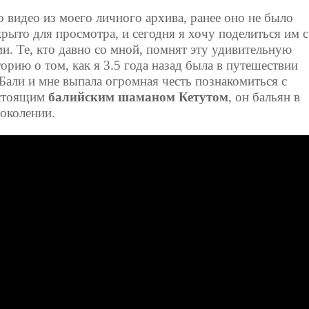
о видео из моего личного архива, ранее оно не было
крыто для просмотра, и сегодня я хочу поделиться им с
ми. Те, кто давно со мной, помнят эту удивительную
торию о том, как я 3.5 года назад была в путешествии
 Бали и мне выпала огромная честь познакомиться с
стоящим
балийским шаманом Кетутом
, он бальян в
поколении.