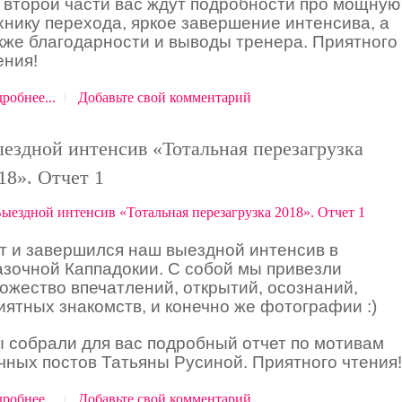
 второй части вас ждут подробности про мощную
хнику перехода, яркое завершение интенсива, а
кже благодарности и выводы тренера. Приятного
ения!
робнее...
Добавьте свой комментарий
ездной интенсив «Тотальная перезагрузка
18». Отчет 1
т и завершился наш выездной интенсив в
азочной Каппадокии. С собой мы привезли
ожество впечатлений, открытий, осознаний,
иятных знакомств, и конечно же фотографии :)
 собрали для вас подробный отчет по мотивам
чных постов Татьяны Русиной. Приятного чтения!
робнее...
Добавьте свой комментарий