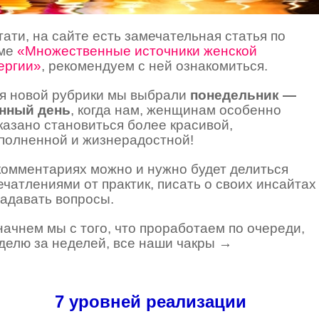
тати, на сайте есть замечательная статья по
ме
«Множественные источники женской
ергии»
, рекомендуем с ней ознакомиться.
я новой рубрики мы выбрали
понедельник —
нный день
, когда нам, женщинам особенно
казано становиться более красивой,
полненной и жизнерадостной!
комментариях можно и нужно будет делиться
ечатлениями от практик, писать о своих инсайтах
задавать вопросы.
начнем мы с того, что проработаем по очереди,
делю за неделей, все наши чакры
→
7 уровней реализации