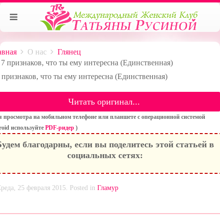
авная
О нас
Глянец
7 признаков, что ты ему интересна (Единственная)
Читать оригинал...
я просмотра на мобильном телефоне или планшете с операционной системой
oid используйте
PDF-ридер
)
Будем благодарны, если вы поделитесь этой статьей в
социальных сетях:
реда, 25 февраля 2015. Posted in
Гламур