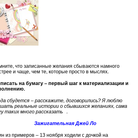
мните, что записанные желания сбываются намного
трее и чаще, чем те, которые просто в мыслях.
писать на бумагу – первый шаг к материализации и
полнению.
гда сбудется – расскажите, договорились? Я люблю
ушать реальные истории о сбывшихся желаниях, сама
гу таких много рассказать
.
Зажигательная Джей Ло
н из примеров – 13 ноября ходили с дочкой на