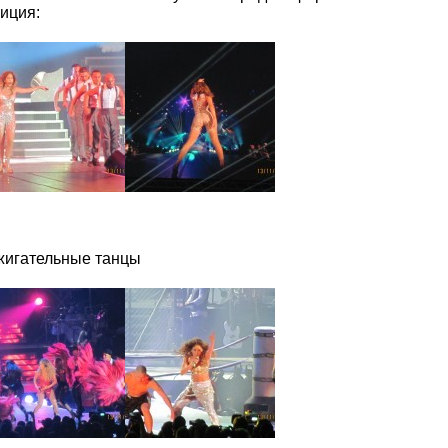
иция:
жигательные танцы