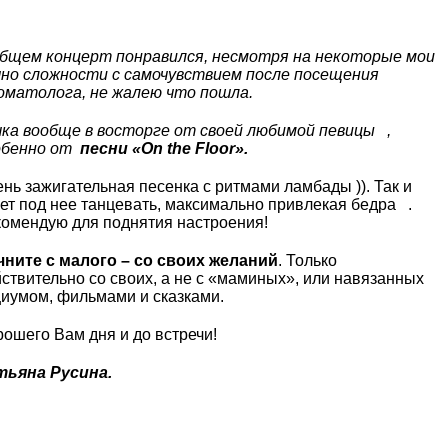
общем концерт понравился, несмотря на некоторые мои
чно сложности с самочувствием после посещения
оматолога, не жалею что пошла.
чка вообще в восторге от своей любимой певицы
,
обенно от
песни «On the Floor».
нь зажигательная песенка с ритмами ламбады )). Так и
ет под нее танцевать, максимально привлекая бедра .
комендую для поднятия настроения!
чните с малого – со своих желаний
. Только
ствительно со своих, а не с «маминых», или навязанных
иумом, фильмами и сказками.
ошего Вам дня и до встречи!
тьяна Русина.