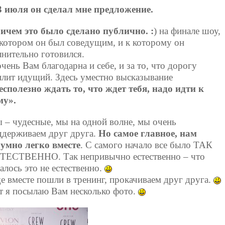
3 июля он сделал мне предложение.
ичем это было сделано публично. :
) на финале шоу,
 котором он был соведущим, и к которому он
лнительно готовился.
очень Вам благодарна и себе, и за то, что дорогу
илит идущий. Здесь уместно высказывание
есполезно ждать то, что ждет тебя, надо идти к
му».
 – чудесные, мы на одной волне, мы очень
ддерживаем друг друга.
Но самое главное, нам
зумно легко вместе
. С самого начало все было ТАК
ТЕСТВЕННО. Так непривычно естественно – что
алось это не естественно.
е вместе пошли в тренинг, прокачиваем друг друга.
т я посылаю Вам несколько фото.