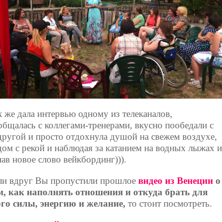
к же дала интервью одному из телеканалов,
общалась с коллегами-тренерами, вкусно пообедали с
другой и просто отдохнула душой на свежем воздухе,
дом с рекой и наблюдая за катанием на водных лыжах и
нав новое слово вейкбординг))).
ли вдруг Вы пропустили прошлое
видео из Венеции
о
м, как наполнять отношения и откуда брать для
ого силы, энергию и желание,
то стоит посмотреть.