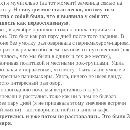
ех) я мучительно (на тот момент) заменила семью на
асоту. Но
внутри мне стало легко, потому то я
стна с собой была, что я выявила у себя эту
нность как первостепенную.
вот, в декабре прошлого года я пошла стричься в
лон. Это был как раз пару дней после того задания. В
лоне без умолку разговаривала с парикмахером-парнем.
 разговаривали обо всем, начиная от путешествий (так
училось, что мы были в одних и тех же местах),
канчивая политикой и местными рок-группами. Ушла
вольная и пораженная, что могут быть такие умные и
тересные парикмахеры. Ушла, ничего не имея ввиду,
осто интересный разговор.
 новогоднюю ночь мы встретились в клубе.
нцевали и расстались тоже как ни в чем не бывало.
рез пару дней (я не придавала этому значение встречи
ей жизни) – договорились пойти в кино и кафе.
третились и уже потом не расставались. Это было 3
варя.