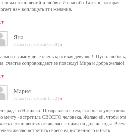
стливых отношений и любви. И спасибо Татьяне, которая
огает нам воплощать эти желания.
ет
Яна
03 августа 2015 at 06:18 |
#
алья и в самом деле очень красивая девушка!! Пусть любовь,
ча, счастье сопровождают ее повсюду! Мира и добра желаю!
ет
Мария
02 августа 2015 at 15:12 |
#
нь рада за Наталью! Поздравляю с тем, что она осуществила
ю мечту - встретила СВОЕГО человека. Желаю ей, чтобы эта
кость в отношениях оставалась с ними на долгие годы. Всем
очкам желаю встретить своего единственного и быть