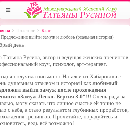
авная
Полезное
Блог
Предложение выйти замуж и любовь (реальная история)
брый день!
о Татьяна Русина, автор и ведущая женских тренингов,
офессиональный коуч, психолог, арт-терапевт.
годня получила письмо от Натальи из Хабаровска с
ень душевным отзывом и историей как
любимый
едложил выйти замуж после прохождения
енинга «Замуж Легко. Версия 3.0″!!!
Очень рада за
талью, могу сказать что личное счастье ей точно не
ало с неба, а стало результатом глубинных проработок,
охождения тренингов. Прочитайте, порадуйтесь и
охновитесь, ведь всё возможно!