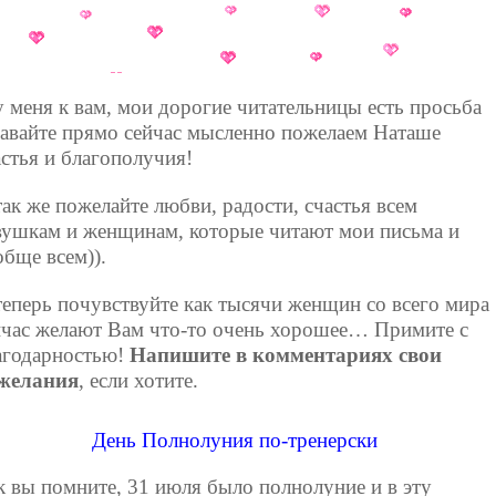
у меня к вам, мои дорогие читательницы есть просьба
давайте прямо сейчас мысленно пожелаем Наташе
астья и благополучия!
так же пожелайте любви, радости, счастья всем
вушкам и женщинам, которые читают мои письма и
обще всем)).
теперь почувствуйте как тысячи женщин со всего мира
йчас желают Вам что-то очень хорошее… Примите с
агодарностью!
Напишите в комментариях свои
желания
, если хотите.
День Полнолуния по-тренерски
к вы помните, 31 июля было полнолуние и в эту