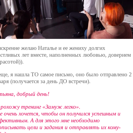
искренне желаю Наталье и ее жениху долгих
астливых лет вместе, наполненных любовью, доверием
расотой)).
еще, я нашла ТО самое письмо, оно было отправлено 2
варя (получается за день ДО встречи).
тьяна, добрый день!
прохожу тренинг «Замуж легко».
е очень хочется, чтобы он получился успешным и
фективным. А для этого мне необходимо
описывать цели и задания и отправлять их кому-