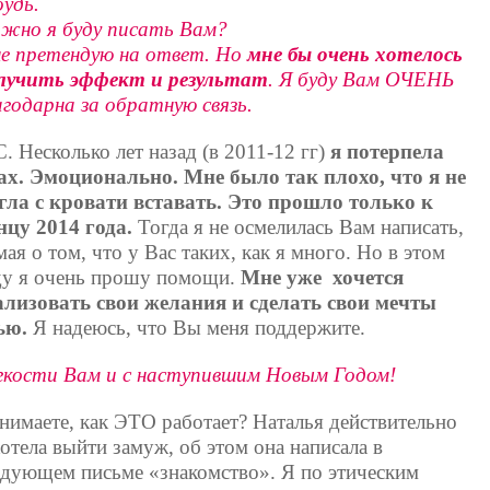
будь.
жно я буду писать Вам?
не претендую на ответ. Но
мне бы очень хотелось
лучить эффект и результат
. Я буду Вам ОЧЕНЬ
агодарна за обратную связь.
С. Несколько лет назад (в 2011-12 гг)
я потерпела
ах. Эмоционально. Мне было так плохо, что я не
гла с кровати вставать. Это прошло только к
нцу 2014 года.
Тогда я не осмелилась Вам написать,
ая о том, что у Вас таких, как я много. Но в этом
ду я очень прошу помощи.
Мне уже хочется
ализовать свои желания и сделать свои мечты
ью.
Я надеюсь, что Вы меня поддержите.
гкости Вам и с наступившим Новым Годом!
нимаете, как ЭТО работает? Наталья действительно
хотела выйти замуж, об этом она написала в
едующем письме «знакомство». Я по этическим