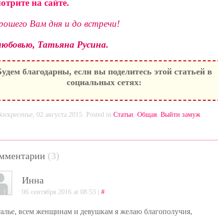
отрите на сайте.
рошего Вам дня и до встречи!
любовью, Татьяна Русина.
Будем благодарны, если вы поделитесь этой статьей в
социальных сетях:
оскресенье, 02 августа 2015. Posted in
Статьи
,
Общая
,
Выйти замуж
мментарии
(3)
Инна
06 сентября 2016 at 08:53 |
#
алье, всем женщинам и девушкам я желаю благополучия,