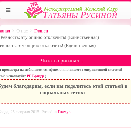
авная
О нас
Глянец
Ревность: эту опцию отключить! (Единственная)
Читать оригинал...
я просмотра на мобильном телефоне или планшете с операционной системой
oid используйте
PDF-ридер
)
Будем благодарны, если вы поделитесь этой статьей в
социальных сетях:
реда, 25 февраля 2015. Posted in
Гламур